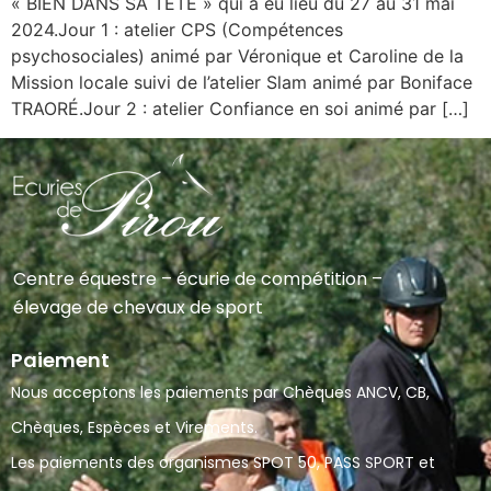
« BIEN DANS SA TÊTE » qui a eu lieu du 27 au 31 mai
2024.Jour 1 : atelier CPS (Compétences
psychosociales) animé par Véronique et Caroline de la
Mission locale suivi de l’atelier Slam animé par Boniface
TRAORÉ.Jour 2 : atelier Confiance en soi animé par […]
Centre équestre – écurie de compétition –
élevage de chevaux de sport
Paiement
Nous acceptons les paiements par Chèques ANCV, CB,
Chèques, Espèces et Virements.
Les paiements des organismes SPOT 50, PASS SPORT et