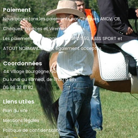
Paiement
Nous acceptons les paiements par Chèques ANCV, CB,
Chèques, Espèces et Virements.
Les paiements des organismes SPOT 50, PASS SPORT et
ATOUT NORMANDIE sont également acceptés.
Coordonnées
44 Village Bourgogne, 50770 Pirou
Du lundi au samedi, de 7h30 à 18h
06 98 33 81 82
Liens utiles
Plan du site
Mentions légales
Politique de confidentialité