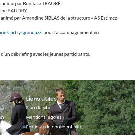
lam animé par Boniface TRAORÉ.
roline BAUDRY.
 » animé par Amandine SIBLAS de la structure « AS Estimez-
rie Cartry-grandazzi
pour l’accompagnement en
’un débriefing avec les jeunes participants.
Liens utiles
ou
Plan du site
8h
Mentions légales
Politique de confidentialité