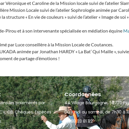
ar Véronique et Caroline de la Mission locale suivi de l’atelier S
illère Mission Locale suivi de l’atelier Sophrologie animée par Ca
structure « En vie de couleurs » suivi de l’atelier « Image de soi
de-Pirou et à son intervenante spécialisée en médiation équine
Ma
animé par Luce conseillère à la Mission Locale de Coutances.
TUKADA animée par Jonathan HARDY « La Bat’ Qui Maille », suivie d
moment de partage d’émotions !
t
Coordonnées
ons les paiements par
44 Village Bourgogne, 50770 Pir
V, CB, Chèques, Espèces
Du lundi au samedi, de 7h30 à 1
.
06 98 33 81 82