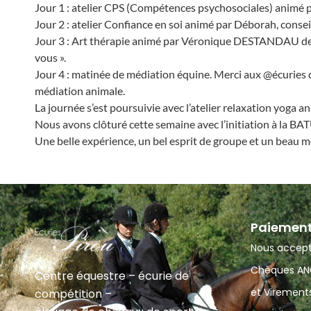
Jour 1 : atelier CPS (Compétences psychosociales) animé p
Jour 2 : atelier Confiance en soi animé par Déborah, conse
Jour 3 : Art thérapie animé par Véronique DESTANDAU de la 
vous ».
Jour 4 : matinée de médiation équine. Merci aux @écuries 
médiation animale.
La journée s’est poursuivie avec l’atelier relaxation yoga 
Nous avons clôturé cette semaine avec l’initiation à la BA
Une belle expérience, un bel esprit de groupe et un beau 
Paiemen
Nous accept
Chèques ANC
Centre équestre – écurie de
et Virements
compétition –