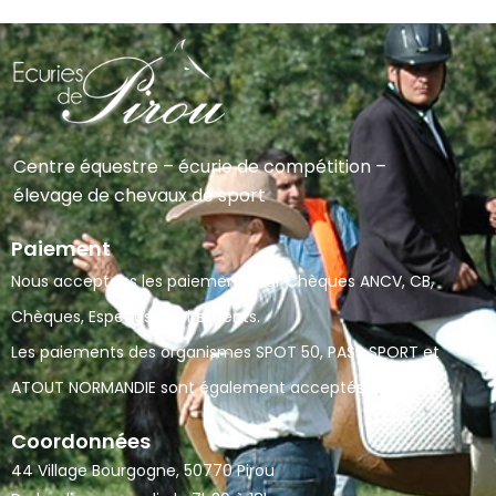
Centre équestre – écurie de compétition –
élevage de chevaux de sport
Paiement
Nous acceptons les paiements par Chèques ANCV, CB,
Chèques, Espèces et Virements.
Les paiements des organismes SPOT 50, PASS SPORT et
ATOUT NORMANDIE sont également acceptés.
Coordonnées
44 Village Bourgogne, 50770 Pirou