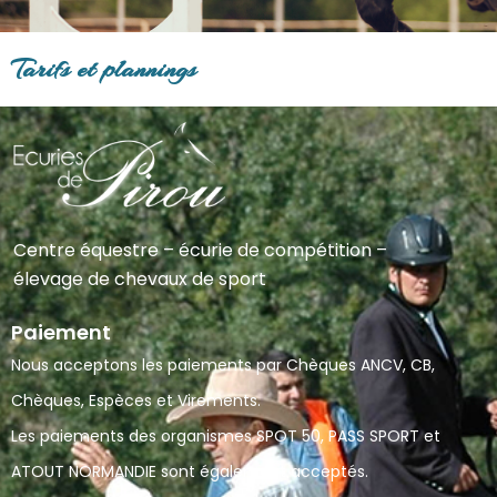
Tarifs et plannings
Centre équestre – écurie de compétition –
élevage de chevaux de sport
Paiement
Nous acceptons les paiements par Chèques ANCV, CB,
Chèques, Espèces et Virements.
Les paiements des organismes SPOT 50, PASS SPORT et
ATOUT NORMANDIE sont également acceptés.